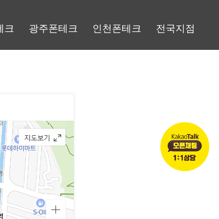
테크
광주폰테크
인천폰테크
전국지점