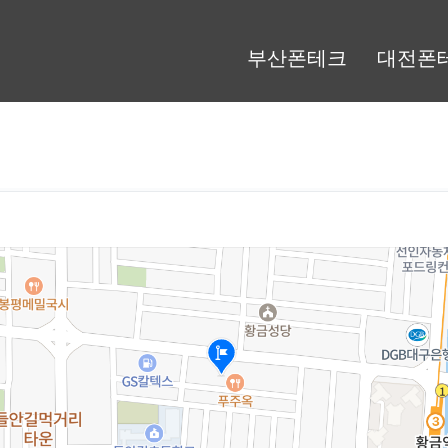
부산폰테크
대전폰