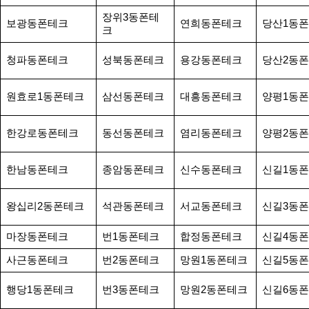
장위3동폰테
보광동폰테크
연희동폰테크
당산1동
크
청파동폰테크
성북동폰테크
용강동폰테크
당산2동
원효로1동폰테크
삼선동폰테크
대흥동폰테크
양평1동
한강로동폰테크
동선동폰테크
염리동폰테크
양평2동
한남동폰테크
종암동폰테크
신수동폰테크
신길1동
왕십리2동폰테크
석관동폰테크
서교동폰테크
신길3동
마장동폰테크
번1동폰테크
합정동폰테크
신길4동
사근동폰테크
번2동폰테크
망원1동폰테크
신길5동
행당1동폰테크
번3동폰테크
망원2동폰테크
신길6동