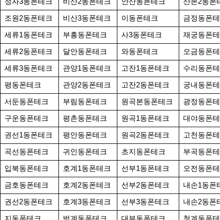
정자3동폰테크
비산2동폰테크
안산동폰테크
산본2동폰
조원2동폰테크
비산3동폰테크
이동폰테크
금정동폰테
세류1동폰테크
부흥동폰테크
사3동폰테크
재궁동폰테
세류2동폰테크
달안동폰테크
와동폰테크
오금동폰테
세류3동폰테크
관양1동폰테크
고잔1동폰테크
수리동폰테
평동폰테크
관양2동폰테크
고잔2동폰테크
궁내동폰테
서둔동폰테크
부림동폰테크
원곡본동폰테크
광정동폰테
구운동폰테크
평촌동폰테크
원곡1동폰테크
대야동폰테
권선1동폰테크
평안동폰테크
원곡2동폰테크
고천동폰테
곡선동폰테크
귀인동폰테크
초지동폰테크
부곡동폰테
입북동폰테크
호계1동폰테크
선부1동폰테크
오전동폰테
금호동폰테크
호계2동폰테크
선부2동폰테크
내손1동폰
권선2동폰테크
호계3동폰테크
선부3동폰테크
내손2동폰
지동폰테크
범계동폰테크
대부동폰테크
청계동폰테