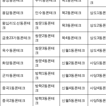
송정동폰테크
우이동폰테크
목1동폰테크
크
용답동폰테크
인수동폰테크
목2동폰테크
상도1동
왕십리도선동폰테
쌍문1동폰테
목3동폰테크
상도2동
크
크
쌍문2동폰테
금호23가동폰테크
목4동폰테크
상도3동
크
쌍문3동폰테
옥수동폰테크
신월1동폰테크
상도4동
크
쌍문4동폰테
화양동폰테크
신월2동폰테크
사당1동
크
방학1동폰테
군자동폰테크
신월3동폰테크
사당3동
크
방학2동폰테
중곡1동폰테크
신월4동폰테크
사당4동
크
방학3동폰테
중곡2동폰테크
신월5동폰테크
사당5동
크