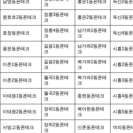
남영동폰테크
홍은1동폰테크
독산2동
크
정릉3동폰테
원효로2동폰테크
홍은2동폰테크
독산3동
크
정릉4동폰테
남가좌1동폰테
효창동폰테크
독산4동
크
크
길음1동폰테
남가좌2동폰테
용문동폰테크
시흥1동
크
크
길음2동폰테
북가좌1동폰테
이촌1동폰테크
시흥2동
크
크
월곡1동폰테
북가좌2동폰테
이촌2동폰테크
시흥3동
크
크
월곡2동폰테
이태원1동폰테크
충현동폰테크
시흥4동
크
장위1동폰테
북아현동폰테
이태원2동폰테크
시흥5동
크
크
장위2동폰테
서빙고동폰테크
신촌동폰테크
여의동폰
크