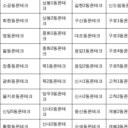
상봉1동폰테
소공동폰테크
갈현2동폰테크
신도림동
크
상봉2동폰테
회현동폰테크
구산동폰테크
구로1동
크
중화1동폰테
명동폰테크
대조동폰테크
구로3동
크
중화2동폰테
필동폰테크
응암1동폰테크
구로4동
크
장충동폰테크
묵1동폰테크
응암2동폰테크
구로5동
광희동폰테크
묵2동폰테크
신사1동폰테크
고척1동
망우3동폰테
을지로동폰테크
신사2동폰테크
고척2동
크
신내1동폰테
신당5동폰테크
증산동폰테크
개봉2동
크
신내2동폰테
황학동폰테크
수색동폰테크
개봉3동