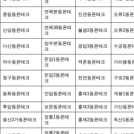
크
면목본동폰테
중림동폰테크
진관동폰테크
오류1동
크
면목38동폰테
신당동폰테크
불광2동폰테크
오류2동
크
망우본동폰테
다산동폰테크
응암3동폰테크
수궁동폰
크
돈암1동폰테
약수동폰테크
역촌동폰테크
가리봉동
크
돈암2동폰테
청구동폰테크
천연동폰테크
구로2동
크
동화동폰테크
안암동폰테크
홍제1동폰테크
개봉1동
후암동폰테크
보문동폰테크
홍제3동폰테크
가산동폰
정릉1동폰테
용산2가동폰테크
홍제2동폰테크
독산1동
크
정릉2동폰테