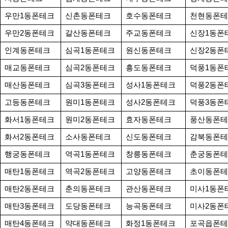
우만1동폰테크
신촌동폰테크
호수동폰테크
천현동폰테
우만2동폰테크
갈산동폰테크
주교동폰테크
신장1동폰
인계동폰테크
심곡1동폰테크
원신동폰테크
신장2동폰
매교동폰테크
심곡2동폰테크
흥도동폰테크
덕풍1동폰
매산동폰테크
심곡3동폰테크
성사1동폰테크
덕풍2동폰
고등동폰테크
원미1동폰테크
성사2동폰테크
덕풍3동폰
화서1동폰테크
원미2동폰테크
효자동폰테크
풍산동폰테
화서2동폰테크
소사동폰테크
신도동폰테크
감북동폰테
행궁동폰테크
역곡1동폰테크
창릉동폰테크
춘궁동폰테
매탄1동폰테크
역곡2동폰테크
고양동폰테크
초이동폰테
매탄2동폰테크
춘의동폰테크
관산동폰테크
미사1동폰
매탄3동폰테크
도당동폰테크
능곡동폰테크
미사2동폰
매탄4동폰테크
약대동폰테크
화정1동폰테크
포곡읍폰테