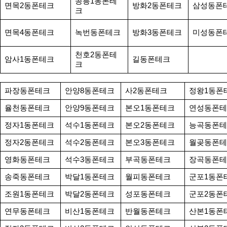
공릉1동폰테
면목2동폰테크
방화2동폰테크
삼성동폰
크
면목4동폰테크
녹번동폰테크
방화3동폰테크
미성동폰
천호2동폰테
암사1동폰테크
길동폰테크
크
파장동폰테크
안양8동폰테크
사2동폰테크
정왕1동폰
율천동폰테크
안양9동폰테크
본오1동폰테크
연성동폰테
정자1동폰테크
석수1동폰테크
본오2동폰테크
능곡동폰테
정자2동폰테크
석수2동폰테크
본오3동폰테크
월곶동폰테
영화동폰테크
석수3동폰테크
부곡동폰테크
장곡동폰테
송죽동폰테크
박달1동폰테크
월피동폰테크
군포1동폰
조원1동폰테크
박달2동폰테크
성포동폰테크
군포2동폰
연무동폰테크
비산1동폰테크
반월동폰테크
산본1동폰