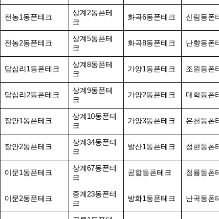
상계2동폰테
전농1동폰테크
화곡6동폰테크
신림동폰
크
상계5동폰테
전농2동폰테크
화곡8동폰테크
난향동폰
크
상계8동폰테
답십리1동폰테크
가양1동폰테크
조원동폰
크
상계9동폰테
답십리2동폰테크
가양2동폰테크
대학동폰
크
상계10동폰테
장안1동폰테크
가양3동폰테크
은천동폰
크
상계34동폰테
장안2동폰테크
발산1동폰테크
성현동폰
크
상계67동폰테
이문1동폰테크
공항동폰테크
청룡동폰
크
중계23동폰테
이문2동폰테크
방화1동폰테크
난곡동폰
크