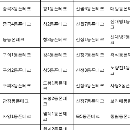
중곡3동폰테크
창1동폰테크
신월6동폰테크
대방동폰
신대방1
중곡4동폰테크
창2동폰테크
신월7동폰테크
크
신대방2
능동폰테크
창3동폰테크
신정1동폰테크
크
구의1동폰테크
창4동폰테크
신정2동폰테크
흑석동폰
노량진1
구의2동폰테크
창5동폰테크
신정3동폰테크
크
도봉1동폰테
구의3동폰테크
신정6동폰테크
사당2동
크
도봉2동폰테
광장동폰테크
신정7동폰테크
보라매동
크
월계1동폰테
자양1동폰테크
목5동폰테크
청림동폰
크
월계2동폰테