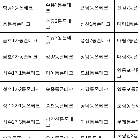
수유1동폰테
행당2동폰테크
연남동폰테크
신길7동
크
수유2동폰테
응봉동폰테크
성산1동폰테크
대림1동
크
수유3동폰테
금호1가동폰테크
성산2동폰테크
대림2동
크
금호4가동폰테크
삼양동폰테크
상암동폰테크
대림3동
영등포본
성수1가1동폰테크
미아동폰테크
도화동폰테크
크
성수1가2동폰테크
송중동폰테크
서강동폰테크
영등포동
성수2가1동폰테크
송천동폰테크
공덕동폰테크
도림동폰
삼각산동폰테
성수2가3동폰테크
아현동폰테크
문래동폰
크
노량진2