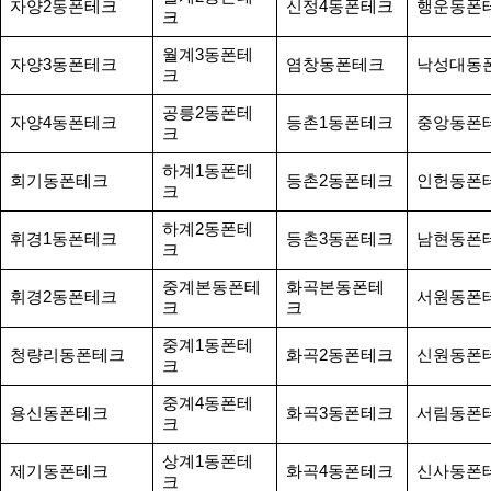
자양2동폰테크
신정4동폰테크
행운동폰
크
월계3동폰테
자양3동폰테크
염창동폰테크
낙성대동
크
공릉2동폰테
자양4동폰테크
등촌1동폰테크
중앙동폰
크
하계1동폰테
회기동폰테크
등촌2동폰테크
인헌동폰
크
하계2동폰테
휘경1동폰테크
등촌3동폰테크
남현동폰
크
중계본동폰테
화곡본동폰테
휘경2동폰테크
서원동폰
크
크
중계1동폰테
청량리동폰테크
화곡2동폰테크
신원동폰
크
중계4동폰테
용신동폰테크
화곡3동폰테크
서림동폰
크
상계1동폰테
제기동폰테크
화곡4동폰테크
신사동폰
크