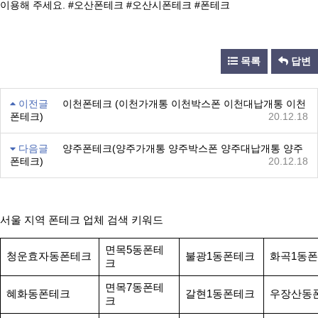
이용해 주세요. #오산폰테크 #오산시폰테크 #폰테크
목록
답변
이전글
이천폰테크 (이천가개통 이천박스폰 이천대납개통 이천
폰테크)
20.12.18
다음글
양주폰테크(양주가개통 양주박스폰 양주대납개통 양주
폰테크)
20.12.18
서울 지역 폰테크 업체 검색 키워드
면목5동폰테
청운효자동폰테크
불광1동폰테크
화곡1동
크
면목7동폰테
혜화동폰테크
갈현1동폰테크
우장산동
크