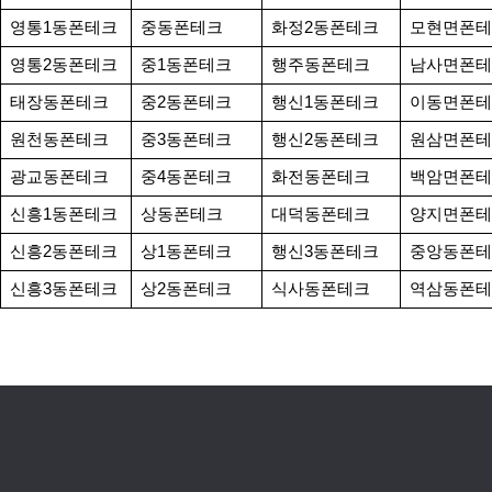
영통1동폰테크
중동폰테크
화정2동폰테크
모현면폰테
영통2동폰테크
중1동폰테크
행주동폰테크
남사면폰테
태장동폰테크
중2동폰테크
행신1동폰테크
이동면폰테
원천동폰테크
중3동폰테크
행신2동폰테크
원삼면폰테
광교동폰테크
중4동폰테크
화전동폰테크
백암면폰테
신흥1동폰테크
상동폰테크
대덕동폰테크
양지면폰테
신흥2동폰테크
상1동폰테크
행신3동폰테크
중앙동폰테
신흥3동폰테크
상2동폰테크
식사동폰테크
역삼동폰테