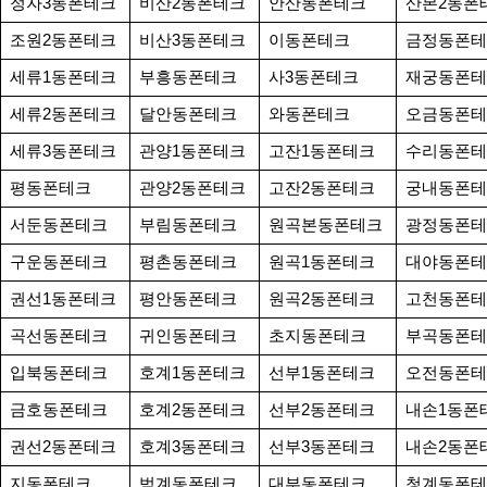
정자3동폰테크
비산2동폰테크
안산동폰테크
산본2동폰
조원2동폰테크
비산3동폰테크
이동폰테크
금정동폰테
세류1동폰테크
부흥동폰테크
사3동폰테크
재궁동폰테
세류2동폰테크
달안동폰테크
와동폰테크
오금동폰테
세류3동폰테크
관양1동폰테크
고잔1동폰테크
수리동폰테
평동폰테크
관양2동폰테크
고잔2동폰테크
궁내동폰테
서둔동폰테크
부림동폰테크
원곡본동폰테크
광정동폰테
구운동폰테크
평촌동폰테크
원곡1동폰테크
대야동폰테
권선1동폰테크
평안동폰테크
원곡2동폰테크
고천동폰테
곡선동폰테크
귀인동폰테크
초지동폰테크
부곡동폰테
입북동폰테크
호계1동폰테크
선부1동폰테크
오전동폰테
금호동폰테크
호계2동폰테크
선부2동폰테크
내손1동폰
권선2동폰테크
호계3동폰테크
선부3동폰테크
내손2동폰
지동폰테크
범계동폰테크
대부동폰테크
청계동폰테