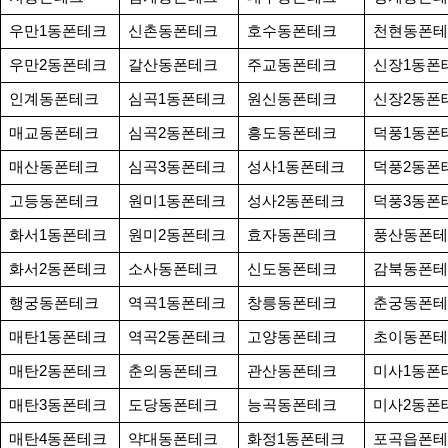
우만1동폰테크
신촌동폰테크
호수동폰테크
천현동폰테
우만2동폰테크
갈산동폰테크
주교동폰테크
신장1동폰
인계동폰테크
심곡1동폰테크
원신동폰테크
신장2동폰
매교동폰테크
심곡2동폰테크
흥도동폰테크
덕풍1동폰
매산동폰테크
심곡3동폰테크
성사1동폰테크
덕풍2동폰
고등동폰테크
원미1동폰테크
성사2동폰테크
덕풍3동폰
화서1동폰테크
원미2동폰테크
효자동폰테크
풍산동폰테
화서2동폰테크
소사동폰테크
신도동폰테크
감북동폰테
행궁동폰테크
역곡1동폰테크
창릉동폰테크
춘궁동폰테
매탄1동폰테크
역곡2동폰테크
고양동폰테크
초이동폰테
매탄2동폰테크
춘의동폰테크
관산동폰테크
미사1동폰
매탄3동폰테크
도당동폰테크
능곡동폰테크
미사2동폰
매탄4동폰테크
약대동폰테크
화정1동폰테크
포곡읍폰테