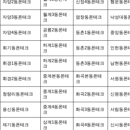
자양2동폰테크
신정4동폰테크
행운동폰
크
월계3동폰테
자양3동폰테크
염창동폰테크
낙성대동
크
공릉2동폰테
자양4동폰테크
등촌1동폰테크
중앙동폰
크
하계1동폰테
회기동폰테크
등촌2동폰테크
인헌동폰
크
하계2동폰테
휘경1동폰테크
등촌3동폰테크
남현동폰
크
중계본동폰테
화곡본동폰테
휘경2동폰테크
서원동폰
크
크
중계1동폰테
청량리동폰테크
화곡2동폰테크
신원동폰
크
중계4동폰테
용신동폰테크
화곡3동폰테크
서림동폰
크
상계1동폰테
제기동폰테크
화곡4동폰테크
신사동폰
크