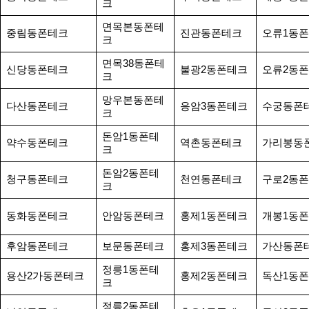
크
면목본동폰테
중림동폰테크
진관동폰테크
오류1동
크
면목38동폰테
신당동폰테크
불광2동폰테크
오류2동
크
망우본동폰테
다산동폰테크
응암3동폰테크
수궁동폰
크
돈암1동폰테
약수동폰테크
역촌동폰테크
가리봉동
크
돈암2동폰테
청구동폰테크
천연동폰테크
구로2동
크
동화동폰테크
안암동폰테크
홍제1동폰테크
개봉1동
후암동폰테크
보문동폰테크
홍제3동폰테크
가산동폰
정릉1동폰테
용산2가동폰테크
홍제2동폰테크
독산1동
크
정릉2동폰테