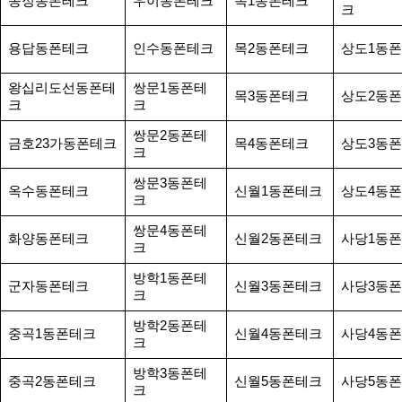
송정동폰테크
우이동폰테크
목1동폰테크
크
용답동폰테크
인수동폰테크
목2동폰테크
상도1동
왕십리도선동폰테
쌍문1동폰테
목3동폰테크
상도2동
크
크
쌍문2동폰테
금호23가동폰테크
목4동폰테크
상도3동
크
쌍문3동폰테
옥수동폰테크
신월1동폰테크
상도4동
크
쌍문4동폰테
화양동폰테크
신월2동폰테크
사당1동
크
방학1동폰테
군자동폰테크
신월3동폰테크
사당3동
크
방학2동폰테
중곡1동폰테크
신월4동폰테크
사당4동
크
방학3동폰테
중곡2동폰테크
신월5동폰테크
사당5동
크