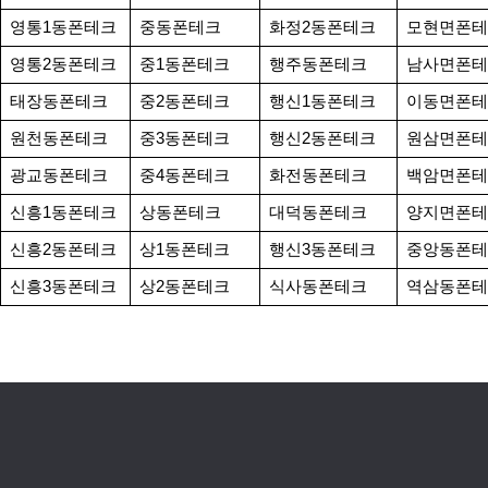
영통1동폰테크
중동폰테크
화정2동폰테크
모현면폰테
영통2동폰테크
중1동폰테크
행주동폰테크
남사면폰테
태장동폰테크
중2동폰테크
행신1동폰테크
이동면폰테
원천동폰테크
중3동폰테크
행신2동폰테크
원삼면폰테
광교동폰테크
중4동폰테크
화전동폰테크
백암면폰테
신흥1동폰테크
상동폰테크
대덕동폰테크
양지면폰테
신흥2동폰테크
상1동폰테크
행신3동폰테크
중앙동폰테
신흥3동폰테크
상2동폰테크
식사동폰테크
역삼동폰테