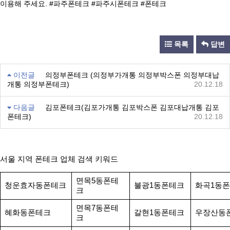
이용해 주세요. #파주폰테크 #파주시폰테크 #폰테크
목록
답변
이전글
의정부폰테크 (의정부가개통 의정부박스폰 의정부대납
개통 의정부폰테크)
20.12.18
다음글
김포폰테크(김포가개통 김포박스폰 김포대납개통 김포
폰테크)
20.12.18
서울 지역 폰테크 업체 검색 키워드
면목5동폰테
청운효자동폰테크
불광1동폰테크
화곡1동
크
면목7동폰테
혜화동폰테크
갈현1동폰테크
우장산동
크