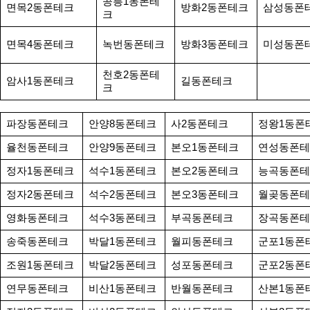
공릉1동폰테
면목2동폰테크
방화2동폰테크
삼성동폰
크
면목4동폰테크
녹번동폰테크
방화3동폰테크
미성동폰
천호2동폰테
암사1동폰테크
길동폰테크
크
파장동폰테크
안양8동폰테크
사2동폰테크
정왕1동폰
율천동폰테크
안양9동폰테크
본오1동폰테크
연성동폰테
정자1동폰테크
석수1동폰테크
본오2동폰테크
능곡동폰테
정자2동폰테크
석수2동폰테크
본오3동폰테크
월곶동폰테
영화동폰테크
석수3동폰테크
부곡동폰테크
장곡동폰테
송죽동폰테크
박달1동폰테크
월피동폰테크
군포1동폰
조원1동폰테크
박달2동폰테크
성포동폰테크
군포2동폰
연무동폰테크
비산1동폰테크
반월동폰테크
산본1동폰