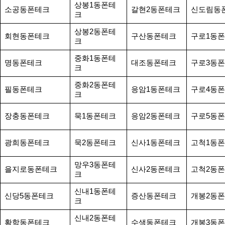
상봉1동폰테
소공동폰테크
갈현2동폰테크
신도림동
크
상봉2동폰테
회현동폰테크
구산동폰테크
구로1동
크
중화1동폰테
명동폰테크
대조동폰테크
구로3동
크
중화2동폰테
필동폰테크
응암1동폰테크
구로4동
크
장충동폰테크
묵1동폰테크
응암2동폰테크
구로5동
광희동폰테크
묵2동폰테크
신사1동폰테크
고척1동
망우3동폰테
을지로동폰테크
신사2동폰테크
고척2동
크
신내1동폰테
신당5동폰테크
증산동폰테크
개봉2동
크
신내2동폰테
황학동폰테크
수색동폰테크
개봉3동