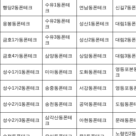
수유1동폰테
행당2동폰테크
연남동폰테크
신길7동
크
수유2동폰테
응봉동폰테크
성산1동폰테크
대림1동
크
수유3동폰테
금호1가동폰테크
성산2동폰테크
대림2동
크
금호4가동폰테크
삼양동폰테크
상암동폰테크
대림3동
영등포본
성수1가1동폰테크
미아동폰테크
도화동폰테크
크
성수1가2동폰테크
송중동폰테크
서강동폰테크
영등포동
성수2가1동폰테크
송천동폰테크
공덕동폰테크
도림동폰
삼각산동폰테
성수2가3동폰테크
아현동폰테크
문래동폰
크
노량진2