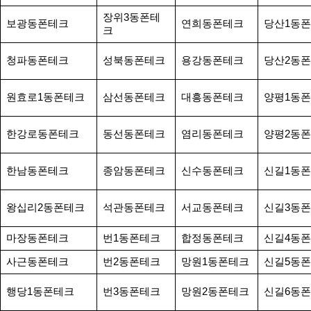
장위3동폰테
보광동폰테크
연희동폰테크
당산1동
크
청파동폰테크
성북동폰테크
용강동폰테크
당산2동
원효로1동폰테크
삼선동폰테크
대흥동폰테크
양평1동
한강로동폰테크
동선동폰테크
염리동폰테크
양평2동
한남동폰테크
종암동폰테크
신수동폰테크
신길1동
왕십리2동폰테크
석관동폰테크
서교동폰테크
신길3동
마장동폰테크
번1동폰테크
합정동폰테크
신길4동
사근동폰테크
번2동폰테크
망원1동폰테크
신길5동
행당1동폰테크
번3동폰테크
망원2동폰테크
신길6동