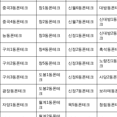
중곡3동폰테크
창1동폰테크
신월6동폰테크
대방동폰
신대방1
중곡4동폰테크
창2동폰테크
신월7동폰테크
크
신대방2
능동폰테크
창3동폰테크
신정1동폰테크
크
구의1동폰테크
창4동폰테크
신정2동폰테크
흑석동폰
노량진1
구의2동폰테크
창5동폰테크
신정3동폰테크
크
도봉1동폰테
구의3동폰테크
신정6동폰테크
사당2동
크
도봉2동폰테
광장동폰테크
신정7동폰테크
보라매동
크
월계1동폰테
자양1동폰테크
목5동폰테크
청림동폰
크
월계2동폰테