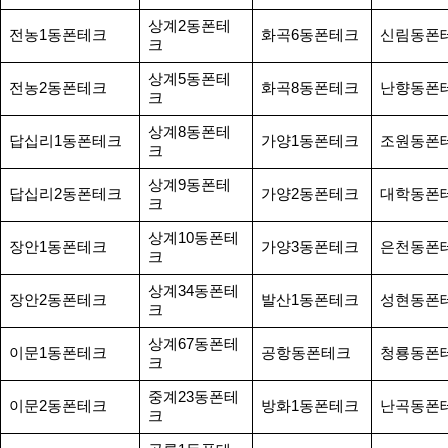
상계2동폰테
전농1동폰테크
화곡6동폰테크
신림동폰
크
상계5동폰테
전농2동폰테크
화곡8동폰테크
난향동폰
크
상계8동폰테
답십리1동폰테크
가양1동폰테크
조원동폰
크
상계9동폰테
답십리2동폰테크
가양2동폰테크
대학동폰
크
상계10동폰테
장안1동폰테크
가양3동폰테크
은천동폰
크
상계34동폰테
장안2동폰테크
발산1동폰테크
성현동폰
크
상계67동폰테
이문1동폰테크
공항동폰테크
청룡동폰
크
중계23동폰테
이문2동폰테크
방화1동폰테크
난곡동폰
크