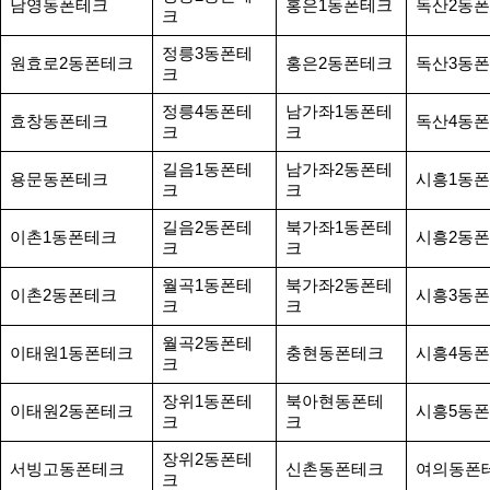
남영동폰테크
홍은1동폰테크
독산2동
크
정릉3동폰테
원효로2동폰테크
홍은2동폰테크
독산3동
크
정릉4동폰테
남가좌1동폰테
효창동폰테크
독산4동
크
크
길음1동폰테
남가좌2동폰테
용문동폰테크
시흥1동
크
크
길음2동폰테
북가좌1동폰테
이촌1동폰테크
시흥2동
크
크
월곡1동폰테
북가좌2동폰테
이촌2동폰테크
시흥3동
크
크
월곡2동폰테
이태원1동폰테크
충현동폰테크
시흥4동
크
장위1동폰테
북아현동폰테
이태원2동폰테크
시흥5동
크
크
장위2동폰테
서빙고동폰테크
신촌동폰테크
여의동폰
크