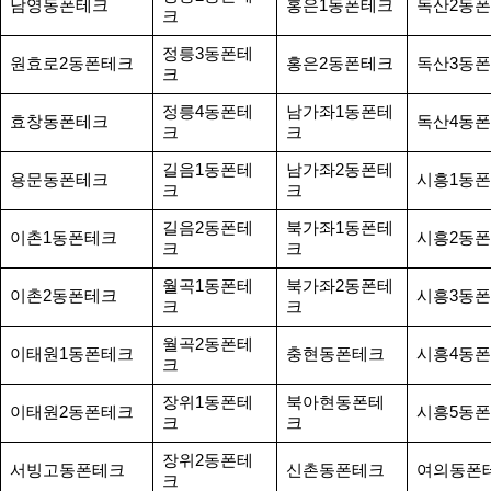
남영동폰테크
홍은1동폰테크
독산2동
크
정릉3동폰테
원효로2동폰테크
홍은2동폰테크
독산3동
크
정릉4동폰테
남가좌1동폰테
효창동폰테크
독산4동
크
크
길음1동폰테
남가좌2동폰테
용문동폰테크
시흥1동
크
크
길음2동폰테
북가좌1동폰테
이촌1동폰테크
시흥2동
크
크
월곡1동폰테
북가좌2동폰테
이촌2동폰테크
시흥3동
크
크
월곡2동폰테
이태원1동폰테크
충현동폰테크
시흥4동
크
장위1동폰테
북아현동폰테
이태원2동폰테크
시흥5동
크
크
장위2동폰테
서빙고동폰테크
신촌동폰테크
여의동폰
크