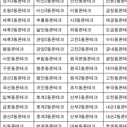
정자3동폰테크
비산2동폰테크
안산동폰테크
산본2동폰
조원2동폰테크
비산3동폰테크
이동폰테크
금정동폰테
세류1동폰테크
부흥동폰테크
사3동폰테크
재궁동폰테
세류2동폰테크
달안동폰테크
와동폰테크
오금동폰테
세류3동폰테크
관양1동폰테크
고잔1동폰테크
수리동폰테
평동폰테크
관양2동폰테크
고잔2동폰테크
궁내동폰테
서둔동폰테크
부림동폰테크
원곡본동폰테크
광정동폰테
구운동폰테크
평촌동폰테크
원곡1동폰테크
대야동폰테
권선1동폰테크
평안동폰테크
원곡2동폰테크
고천동폰테
곡선동폰테크
귀인동폰테크
초지동폰테크
부곡동폰테
입북동폰테크
호계1동폰테크
선부1동폰테크
오전동폰테
금호동폰테크
호계2동폰테크
선부2동폰테크
내손1동폰
권선2동폰테크
호계3동폰테크
선부3동폰테크
내손2동폰
지동폰테크
범계동폰테크
대부동폰테크
청계동폰테