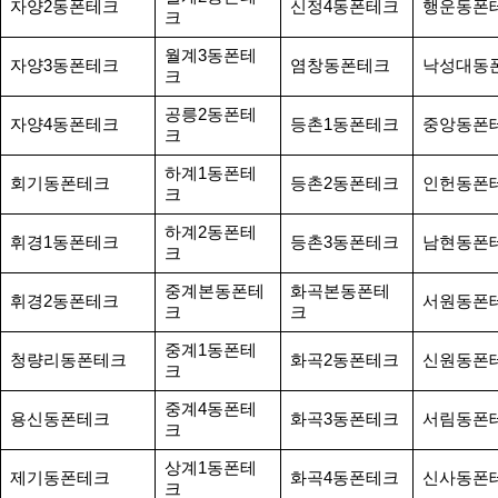
자양2동폰테크
신정4동폰테크
행운동폰
크
월계3동폰테
자양3동폰테크
염창동폰테크
낙성대동
크
공릉2동폰테
자양4동폰테크
등촌1동폰테크
중앙동폰
크
하계1동폰테
회기동폰테크
등촌2동폰테크
인헌동폰
크
하계2동폰테
휘경1동폰테크
등촌3동폰테크
남현동폰
크
중계본동폰테
화곡본동폰테
휘경2동폰테크
서원동폰
크
크
중계1동폰테
청량리동폰테크
화곡2동폰테크
신원동폰
크
중계4동폰테
용신동폰테크
화곡3동폰테크
서림동폰
크
상계1동폰테
제기동폰테크
화곡4동폰테크
신사동폰
크