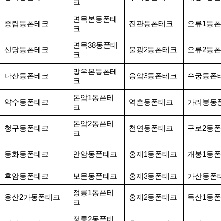
크
면목본동폰테
중림동폰테크
진관동폰테크
오류1동
크
면목38동폰테
신당동폰테크
불광2동폰테크
오류2동
크
망우본동폰테
다산동폰테크
응암3동폰테크
수궁동폰
크
돈암1동폰테
약수동폰테크
역촌동폰테크
가리봉동
크
돈암2동폰테
청구동폰테크
천연동폰테크
구로2동
크
동화동폰테크
안암동폰테크
홍제1동폰테크
개봉1동
후암동폰테크
보문동폰테크
홍제3동폰테크
가산동폰
정릉1동폰테
용산2가동폰테크
홍제2동폰테크
독산1동
크
정릉2동폰테