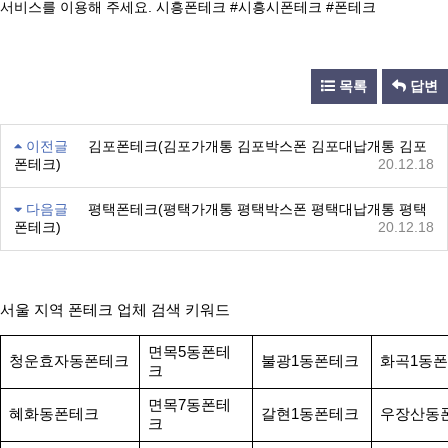
서비스를 이용해 주세요. 시흥폰테크 #시흥시폰테크 #폰테크
목록
답변
이전글
김포폰테크(김포가개통 김포박스폰 김포대납개통 김포
폰테크)
20.12.18
다음글
평택폰테크(평택가개통 평택박스폰 평택대납개통 평택
폰테크)
20.12.18
서울 지역 폰테크 업체 검색 키워드
면목5동폰테
청운효자동폰테크
불광1동폰테크
화곡1동
크
면목7동폰테
혜화동폰테크
갈현1동폰테크
우장산동
크