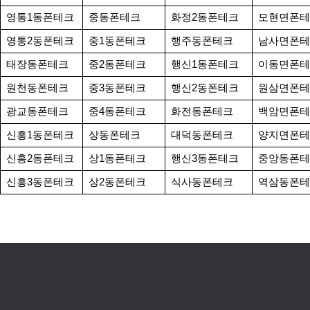
영통1동폰테크
중동폰테크
화정2동폰테크
모현면폰테
영통2동폰테크
중1동폰테크
행주동폰테크
남사면폰테
태장동폰테크
중2동폰테크
행신1동폰테크
이동면폰테
원천동폰테크
중3동폰테크
행신2동폰테크
원삼면폰테
광교동폰테크
중4동폰테크
화전동폰테크
백암면폰테
신흥1동폰테크
상동폰테크
대덕동폰테크
양지면폰테
신흥2동폰테크
상1동폰테크
행신3동폰테크
중앙동폰테
신흥3동폰테크
상2동폰테크
식사동폰테크
역삼동폰테