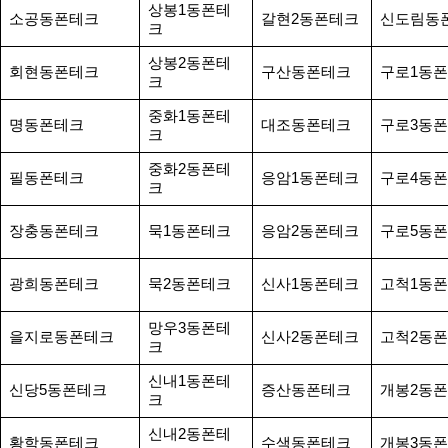
상봉1동폰테
소공동폰테크
갈현2동폰테크
신도림동
크
상봉2동폰테
회현동폰테크
구산동폰테크
구로1동
크
중화1동폰테
명동폰테크
대조동폰테크
구로3동
크
중화2동폰테
필동폰테크
응암1동폰테크
구로4동
크
장충동폰테크
묵1동폰테크
응암2동폰테크
구로5동
광희동폰테크
묵2동폰테크
신사1동폰테크
고척1동
망우3동폰테
을지로동폰테크
신사2동폰테크
고척2동
크
신내1동폰테
신당5동폰테크
증산동폰테크
개봉2동
크
신내2동폰테
황학동폰테크
수색동폰테크
개봉3동