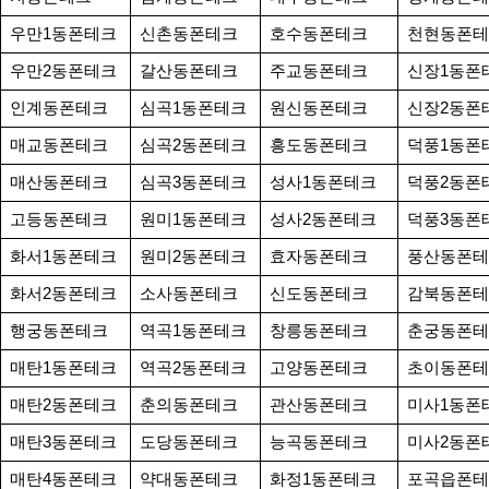
우만1동폰테크
신촌동폰테크
호수동폰테크
천현동폰테
우만2동폰테크
갈산동폰테크
주교동폰테크
신장1동폰
인계동폰테크
심곡1동폰테크
원신동폰테크
신장2동폰
매교동폰테크
심곡2동폰테크
흥도동폰테크
덕풍1동폰
매산동폰테크
심곡3동폰테크
성사1동폰테크
덕풍2동폰
고등동폰테크
원미1동폰테크
성사2동폰테크
덕풍3동폰
화서1동폰테크
원미2동폰테크
효자동폰테크
풍산동폰테
화서2동폰테크
소사동폰테크
신도동폰테크
감북동폰테
행궁동폰테크
역곡1동폰테크
창릉동폰테크
춘궁동폰테
매탄1동폰테크
역곡2동폰테크
고양동폰테크
초이동폰테
매탄2동폰테크
춘의동폰테크
관산동폰테크
미사1동폰
매탄3동폰테크
도당동폰테크
능곡동폰테크
미사2동폰
매탄4동폰테크
약대동폰테크
화정1동폰테크
포곡읍폰테