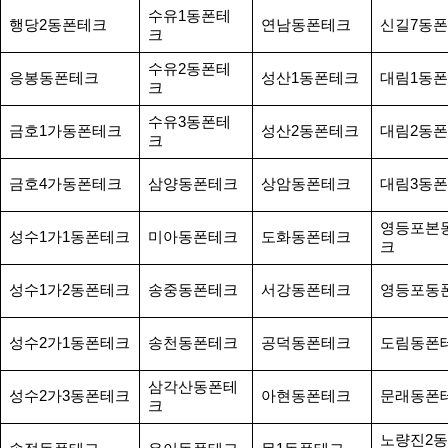
수유1동폰테
행당2동폰테크
연남동폰테크
신길7동
크
수유2동폰테
응봉동폰테크
성산1동폰테크
대림1동
크
수유3동폰테
금호1가동폰테크
성산2동폰테크
대림2동
크
금호4가동폰테크
삼양동폰테크
상암동폰테크
대림3동
영등포본
성수1가1동폰테크
미아동폰테크
도화동폰테크
크
성수1가2동폰테크
송중동폰테크
서강동폰테크
영등포동
성수2가1동폰테크
송천동폰테크
공덕동폰테크
도림동폰
삼각산동폰테
성수2가3동폰테크
아현동폰테크
문래동폰
크
노량진2