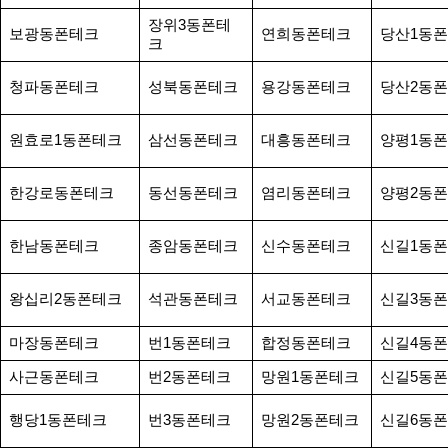
장위3동폰테
보광동폰테크
연희동폰테크
당산1동
크
청파동폰테크
성북동폰테크
용강동폰테크
당산2동
원효로1동폰테크
삼선동폰테크
대흥동폰테크
양평1동
한강로동폰테크
동선동폰테크
염리동폰테크
양평2동
한남동폰테크
종암동폰테크
신수동폰테크
신길1동
왕십리2동폰테크
석관동폰테크
서교동폰테크
신길3동
마장동폰테크
번1동폰테크
합정동폰테크
신길4동
사근동폰테크
번2동폰테크
망원1동폰테크
신길5동
행당1동폰테크
번3동폰테크
망원2동폰테크
신길6동