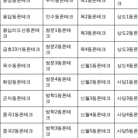
송정동폰테크
우이동폰테크
목1동폰테크
크
용답동폰테크
인수동폰테크
목2동폰테크
상도1동
왕십리도선동폰테
쌍문1동폰테
목3동폰테크
상도2동
크
크
쌍문2동폰테
금호23가동폰테크
목4동폰테크
상도3동
크
쌍문3동폰테
옥수동폰테크
신월1동폰테크
상도4동
크
쌍문4동폰테
화양동폰테크
신월2동폰테크
사당1동
크
방학1동폰테
군자동폰테크
신월3동폰테크
사당3동
크
방학2동폰테
중곡1동폰테크
신월4동폰테크
사당4동
크
방학3동폰테
중곡2동폰테크
신월5동폰테크
사당5동
크