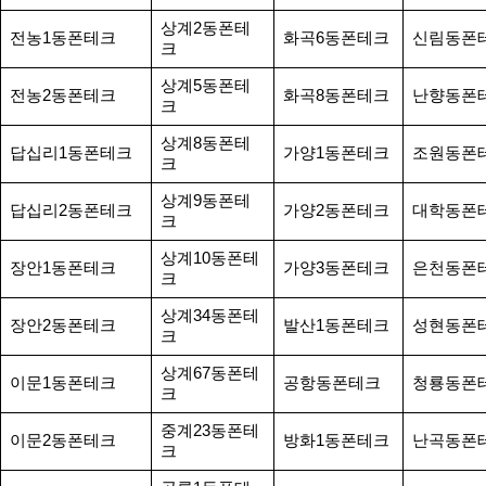
상계2동폰테
전농1동폰테크
화곡6동폰테크
신림동폰
크
상계5동폰테
전농2동폰테크
화곡8동폰테크
난향동폰
크
상계8동폰테
답십리1동폰테크
가양1동폰테크
조원동폰
크
상계9동폰테
답십리2동폰테크
가양2동폰테크
대학동폰
크
상계10동폰테
장안1동폰테크
가양3동폰테크
은천동폰
크
상계34동폰테
장안2동폰테크
발산1동폰테크
성현동폰
크
상계67동폰테
이문1동폰테크
공항동폰테크
청룡동폰
크
중계23동폰테
이문2동폰테크
방화1동폰테크
난곡동폰
크