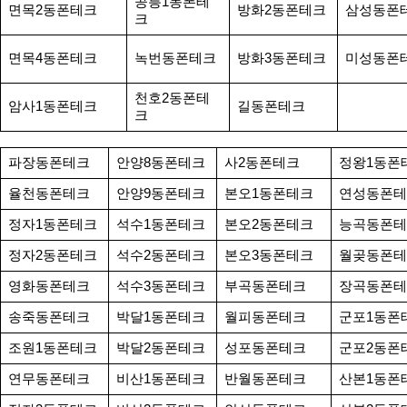
공릉1동폰테
면목2동폰테크
방화2동폰테크
삼성동폰
크
면목4동폰테크
녹번동폰테크
방화3동폰테크
미성동폰
천호2동폰테
암사1동폰테크
길동폰테크
크
파장동폰테크
안양8동폰테크
사2동폰테크
정왕1동폰
율천동폰테크
안양9동폰테크
본오1동폰테크
연성동폰테
정자1동폰테크
석수1동폰테크
본오2동폰테크
능곡동폰테
정자2동폰테크
석수2동폰테크
본오3동폰테크
월곶동폰테
영화동폰테크
석수3동폰테크
부곡동폰테크
장곡동폰테
송죽동폰테크
박달1동폰테크
월피동폰테크
군포1동폰
조원1동폰테크
박달2동폰테크
성포동폰테크
군포2동폰
연무동폰테크
비산1동폰테크
반월동폰테크
산본1동폰