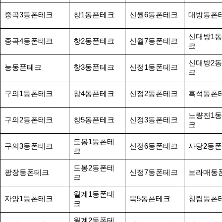
중곡3동폰테크
창1동폰테크
신월6동폰테크
대방동폰
신대방1
중곡4동폰테크
창2동폰테크
신월7동폰테크
크
신대방2
능동폰테크
창3동폰테크
신정1동폰테크
크
구의1동폰테크
창4동폰테크
신정2동폰테크
흑석동폰
노량진1
구의2동폰테크
창5동폰테크
신정3동폰테크
크
도봉1동폰테
구의3동폰테크
신정6동폰테크
사당2동
크
도봉2동폰테
광장동폰테크
신정7동폰테크
보라매동
크
월계1동폰테
자양1동폰테크
목5동폰테크
청림동폰
크
월계2동폰테