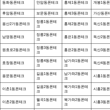
동화동폰테크
안암동폰테크
홍제1동폰테크
개봉1동
후암동폰테크
보문동폰테크
홍제3동폰테크
가산동폰
정릉1동폰테
용산2가동폰테크
홍제2동폰테크
독산1동
크
정릉2동폰테
남영동폰테크
홍은1동폰테크
독산2동
크
정릉3동폰테
원효로2동폰테크
홍은2동폰테크
독산3동
크
정릉4동폰테
남가좌1동폰테
효창동폰테크
독산4동
크
크
길음1동폰테
남가좌2동폰테
용문동폰테크
시흥1동
크
크
길음2동폰테
북가좌1동폰테
이촌1동폰테크
시흥2동
크
크
월곡1동폰테
북가좌2동폰테
이촌2동폰테크
시흥3동
크
크