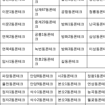
크
상계67동폰테
이문1동폰테크
공항동폰테크
청룡동폰
크
중계23동폰테
이문2동폰테크
방화1동폰테크
난곡동폰
크
공릉1동폰테
면목2동폰테크
방화2동폰테크
삼성동폰
크
면목4동폰테크
녹번동폰테크
방화3동폰테크
미성동폰
천호2동폰테
암사1동폰테크
길동폰테크
크
파장동폰테크
안양8동폰테크
사2동폰테크
정왕1동폰
율천동폰테크
안양9동폰테크
본오1동폰테크
연성동폰테
정자1동폰테크
석수1동폰테크
본오2동폰테크
능곡동폰테
정자2동폰테크
석수2동폰테크
본오3동폰테크
월곶동폰테