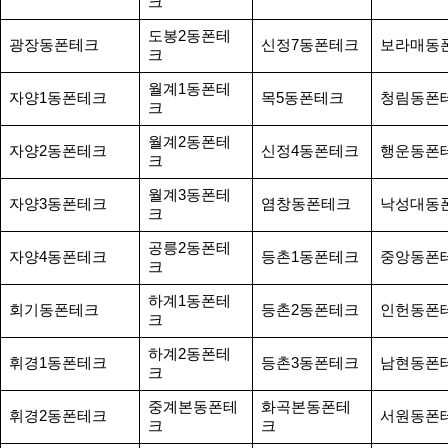
크
도봉2동폰테
광장동폰테크
신정7동폰테크
보라매동
크
월계1동폰테
자양1동폰테크
목5동폰테크
청림동폰
크
월계2동폰테
자양2동폰테크
신정4동폰테크
행운동폰
크
월계3동폰테
자양3동폰테크
염창동폰테크
낙성대동
크
공릉2동폰테
자양4동폰테크
등촌1동폰테크
중앙동폰
크
하계1동폰테
회기동폰테크
등촌2동폰테크
인헌동폰
크
하계2동폰테
휘경1동폰테크
등촌3동폰테크
남현동폰
크
중계본동폰테
화곡본동폰테
휘경2동폰테크
서원동폰
크
크