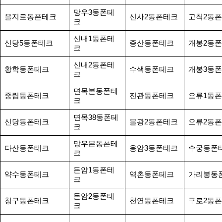
망우3동폰테
을지로동폰테크
신사2동폰테크
고척2동
크
신내1동폰테
신당5동폰테크
증산동폰테크
개봉2동
크
신내2동폰테
황학동폰테크
수색동폰테크
개봉3동
크
면목본동폰테
중림동폰테크
진관동폰테크
오류1동
크
면목38동폰테
신당동폰테크
불광2동폰테크
오류2동
크
망우본동폰테
다산동폰테크
응암3동폰테크
수궁동폰
크
돈암1동폰테
약수동폰테크
역촌동폰테크
가리봉동
크
돈암2동폰테
청구동폰테크
천연동폰테크
구로2동
크