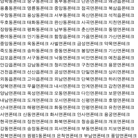
양학동폰테크 중구동폰테크 동부동폰테크 단촌면폰테크 왜관읍폰테크
용흥동폰테크 명륜동폰테크 중앙동폰테크 점곡면폰테크 북삼읍폰테크
우창동폰테크 용상동폰테크 서부동폰테크 옥산면폰테크 석적읍폰테크
두호동폰테크 태화동폰테크 완산동폰테크 사곡면폰테크 지천면폰테크
장량동폰테크 평화동폰테크 남부동폰테크 춘산면폰테크 동명면폰테크
환여동폰테크 안기동폰테크 함창읍폰테크 가음면폰테크 가산면폰테크
중앙동폰테크 옥동폰테크 사벌면폰테크 금성면폰테크 약목면폰테크
죽도동폰테크 송하동폰테크 중동면폰테크 봉양면폰테크 기산면폰테크
감포읍폰테크 서구동폰테크 낙동면폰테크 비안면폰테크 예천읍폰테크
안강읍폰테크 강남동폰테크 청리면폰테크 구천면폰테크 용문면폰테크
건천읍폰테크 선산읍폰테크 공성면폰테크 단밀면폰테크 상리면폰테크
외동읍폰테크 고아읍폰테크 외남면폰테크 단북면폰테크 하리면폰테크
양북면폰테크 무을면폰테크 내서면폰테크 안계면폰테크 감천면폰테크
양남면폰테크 옥성면폰테크 모동면폰테크 다인면폰테크 보문면폰테크
내남면폰테크 도개면폰테크 모서면폰테크 신평면폰테크 호명면폰테크
산내면폰테크 해평면폰테크 화동면폰테크 안평면폰테크 유천면폰테크
서면폰테크 산동면폰테크 화서면폰테크 안사면폰테크 용궁면폰테크
현곡면폰테크 장천면폰테크 화북면폰테크 청송읍폰테크 개포면폰테크
강동면폰테크 송정동폰테크 외서면폰테크 부동면폰테크 지보면폰테크
천북면폰테크 원평1동폰테크 은척면폰테크 부남면폰테크 풍양면폰테크