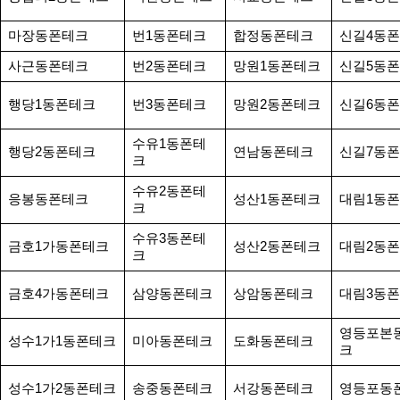
마장동폰테크
번1동폰테크
합정동폰테크
신길4동
사근동폰테크
번2동폰테크
망원1동폰테크
신길5동
행당1동폰테크
번3동폰테크
망원2동폰테크
신길6동
수유1동폰테
행당2동폰테크
연남동폰테크
신길7동
크
수유2동폰테
응봉동폰테크
성산1동폰테크
대림1동
크
수유3동폰테
금호1가동폰테크
성산2동폰테크
대림2동
크
금호4가동폰테크
삼양동폰테크
상암동폰테크
대림3동
영등포본
성수1가1동폰테크
미아동폰테크
도화동폰테크
크
성수1가2동폰테크
송중동폰테크
서강동폰테크
영등포동