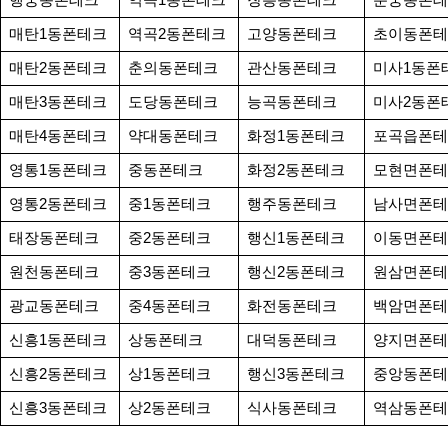
매탄1동폰테크
역곡2동폰테크
고양동폰테크
초이동폰테
매탄2동폰테크
춘의동폰테크
관산동폰테크
미사1동폰
매탄3동폰테크
도당동폰테크
능곡동폰테크
미사2동폰
매탄4동폰테크
약대동폰테크
화정1동폰테크
포곡읍폰테
영통1동폰테크
중동폰테크
화정2동폰테크
모현면폰테
영통2동폰테크
중1동폰테크
행주동폰테크
남사면폰테
태장동폰테크
중2동폰테크
행신1동폰테크
이동면폰테
원천동폰테크
중3동폰테크
행신2동폰테크
원삼면폰테
광교동폰테크
중4동폰테크
화전동폰테크
백암면폰테
신흥1동폰테크
상동폰테크
대덕동폰테크
양지면폰테
신흥2동폰테크
상1동폰테크
행신3동폰테크
중앙동폰테
신흥3동폰테크
상2동폰테크
식사동폰테크
역삼동폰테