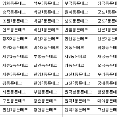
영화동폰테크
석수3동폰테크
부곡동폰테크
장곡동폰테
송죽동폰테크
박달1동폰테크
월피동폰테크
군포1동폰
조원1동폰테크
박달2동폰테크
성포동폰테크
군포2동폰
연무동폰테크
비산1동폰테크
반월동폰테크
산본1동폰
정자3동폰테크
비산2동폰테크
안산동폰테크
산본2동폰
조원2동폰테크
비산3동폰테크
이동폰테크
금정동폰테
세류1동폰테크
부흥동폰테크
사3동폰테크
재궁동폰테
세류2동폰테크
달안동폰테크
와동폰테크
오금동폰테
세류3동폰테크
관양1동폰테크
고잔1동폰테크
수리동폰테
평동폰테크
관양2동폰테크
고잔2동폰테크
궁내동폰테
서둔동폰테크
부림동폰테크
원곡본동폰테크
광정동폰테
구운동폰테크
평촌동폰테크
원곡1동폰테크
대야동폰테
권선1동폰테크
평안동폰테크
원곡2동폰테크
고천동폰테