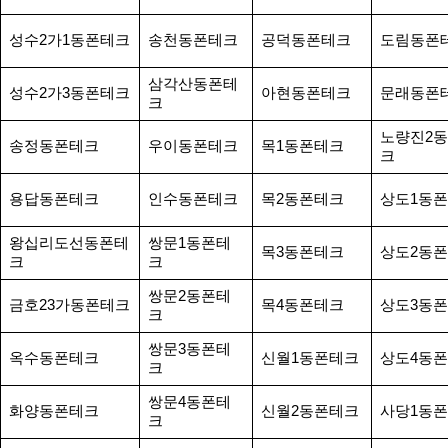
성수2가1동폰테크
송천동폰테크
공덕동폰테크
도림동폰
삼각산동폰테
성수2가3동폰테크
아현동폰테크
문래동폰
크
노량진2
송정동폰테크
우이동폰테크
목1동폰테크
크
용답동폰테크
인수동폰테크
목2동폰테크
상도1동
왕십리도선동폰테
쌍문1동폰테
목3동폰테크
상도2동
크
크
쌍문2동폰테
금호23가동폰테크
목4동폰테크
상도3동
크
쌍문3동폰테
옥수동폰테크
신월1동폰테크
상도4동
크
쌍문4동폰테
화양동폰테크
신월2동폰테크
사당1동
크