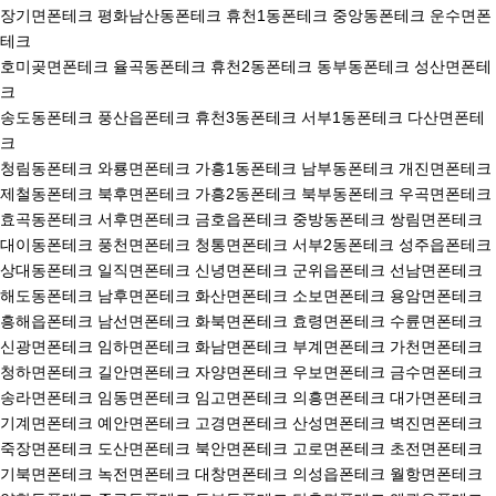
장기면폰테크 평화남산동폰테크 휴천1동폰테크 중앙동폰테크 운수면폰
테크
호미곶면폰테크 율곡동폰테크 휴천2동폰테크 동부동폰테크 성산면폰테
크
송도동폰테크 풍산읍폰테크 휴천3동폰테크 서부1동폰테크 다산면폰테
크
청림동폰테크 와룡면폰테크 가흥1동폰테크 남부동폰테크 개진면폰테크
제철동폰테크 북후면폰테크 가흥2동폰테크 북부동폰테크 우곡면폰테크
효곡동폰테크 서후면폰테크 금호읍폰테크 중방동폰테크 쌍림면폰테크
대이동폰테크 풍천면폰테크 청통면폰테크 서부2동폰테크 성주읍폰테크
상대동폰테크 일직면폰테크 신녕면폰테크 군위읍폰테크 선남면폰테크
해도동폰테크 남후면폰테크 화산면폰테크 소보면폰테크 용암면폰테크
흥해읍폰테크 남선면폰테크 화북면폰테크 효령면폰테크 수륜면폰테크
신광면폰테크 임하면폰테크 화남면폰테크 부계면폰테크 가천면폰테크
청하면폰테크 길안면폰테크 자양면폰테크 우보면폰테크 금수면폰테크
송라면폰테크 임동면폰테크 임고면폰테크 의흥면폰테크 대가면폰테크
기계면폰테크 예안면폰테크 고경면폰테크 산성면폰테크 벽진면폰테크
죽장면폰테크 도산면폰테크 북안면폰테크 고로면폰테크 초전면폰테크
기북면폰테크 녹전면폰테크 대창면폰테크 의성읍폰테크 월항면폰테크