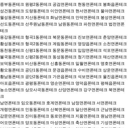
중부동폰테크 원평2동폰테크 공검면폰테크 현동면폰테크 봉화읍폰테크
성건동폰테크 도량동폰테크 이안면폰테크 현서면폰테크 물야면폰테크
월성동폰테크 지산동폰테크 화남면폰테크 안덕면폰테크 봉성면폰테크
선도동폰테크 선주원남동폰테크 남원동폰테크 파천면폰테크 법전면폰
테크
용강동폰테크 형곡1동폰테크 북문동폰테크 진보면폰테크 춘양면폰테크
황성동폰테크 형곡2동폰테크 계림동폰테크 영양읍폰테크 소천면폰테크
동천동폰테크 신평1동폰테크 동문동폰테크 입암면폰테크 석포면폰테크
불국동폰테크 신평2동폰테크 동성동폰테크 청기면폰테크 재산면폰테크
보덕동폰테크 비산동폰테크 신흥동폰테크 일월면폰테크 명호면폰테크
황오동폰테크 공단1동폰테크 문경읍폰테크 수비면폰테크 상운면폰테크
황남동폰테크 공단2동폰테크 가은읍폰테크 석보면폰테크 울진읍폰테크
아포읍폰테크 광평동폰테크 영순면폰테크 영덕읍폰테크 평해읍폰테크
농소면폰테크 상모사곡동폰테크 산양면폰테크 강구면폰테크 북면폰테
크
남면폰테크 임오동폰테크 호계면폰테크 남정면폰테크 서면폰테크
개령면폰테크 인동동폰테크 산북면폰테크 달산면폰테크 근남면폰테크
감문면폰테크 진미동폰테크 동로면폰테크 지품면폰테크 원남면폰테크
어모면폰테크 양포동폰테크 마성면폰테크 축산면폰테크 기성면폰테크