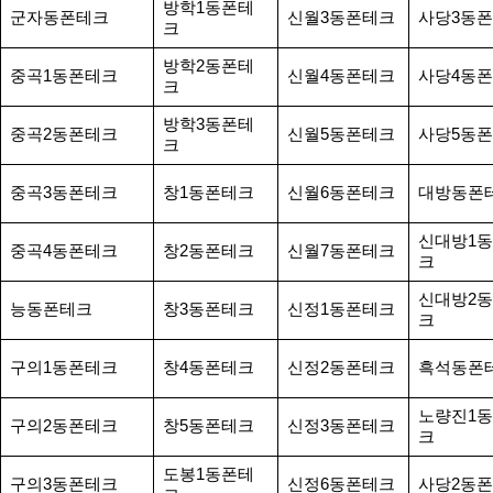
방학1동폰테
군자동폰테크
신월3동폰테크
사당3동
크
방학2동폰테
중곡1동폰테크
신월4동폰테크
사당4동
크
방학3동폰테
중곡2동폰테크
신월5동폰테크
사당5동
크
중곡3동폰테크
창1동폰테크
신월6동폰테크
대방동폰
신대방1
중곡4동폰테크
창2동폰테크
신월7동폰테크
크
신대방2
능동폰테크
창3동폰테크
신정1동폰테크
크
구의1동폰테크
창4동폰테크
신정2동폰테크
흑석동폰
노량진1
구의2동폰테크
창5동폰테크
신정3동폰테크
크
도봉1동폰테
구의3동폰테크
신정6동폰테크
사당2동