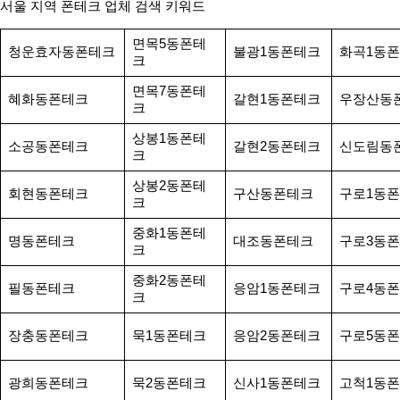
서울 지역 폰테크 업체 검색 키워드
면목5동폰테
청운효자동폰테크
불광1동폰테크
화곡1동
크
면목7동폰테
혜화동폰테크
갈현1동폰테크
우장산동
크
상봉1동폰테
소공동폰테크
갈현2동폰테크
신도림동
크
상봉2동폰테
회현동폰테크
구산동폰테크
구로1동
크
중화1동폰테
명동폰테크
대조동폰테크
구로3동
크
중화2동폰테
필동폰테크
응암1동폰테크
구로4동
크
장충동폰테크
묵1동폰테크
응암2동폰테크
구로5동
광희동폰테크
묵2동폰테크
신사1동폰테크
고척1동