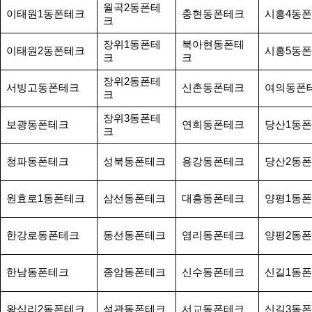
월곡2동폰테
이태원1동폰테크
충현동폰테크
시흥4동
크
장위1동폰테
북아현동폰테
이태원2동폰테크
시흥5동
크
크
장위2동폰테
서빙고동폰테크
신촌동폰테크
여의동폰
크
장위3동폰테
보광동폰테크
연희동폰테크
당산1동
크
청파동폰테크
성북동폰테크
용강동폰테크
당산2동
원효로1동폰테크
삼선동폰테크
대흥동폰테크
양평1동
한강로동폰테크
동선동폰테크
염리동폰테크
양평2동
한남동폰테크
종암동폰테크
신수동폰테크
신길1동
왕십리2동폰테크
석관동폰테크
서교동폰테크
신길3동