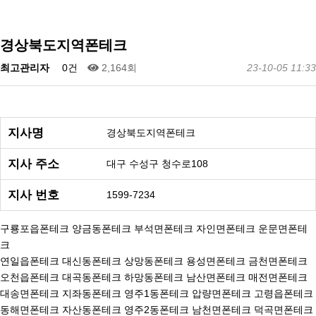
경상북도지역폰테크
최고관리자
0건
2,164회
23-10-05 11:33
지사명
경상북도지역폰테크
지사 주소
대구 수성구 청수로108
지사 번호
1599-7234
구룡포읍폰테크 양금동폰테크 부석면폰테크 자인면폰테크 운문면폰테
크
연일읍폰테크 대신동폰테크 상망동폰테크 용성면폰테크 금천면폰테크
오천읍폰테크 대곡동폰테크 하망동폰테크 남산면폰테크 매전면폰테크
대송면폰테크 지좌동폰테크 영주1동폰테크 압량면폰테크 고령읍폰테크
동해면폰테크 자산동폰테크 영주2동폰테크 남천면폰테크 덕곡면폰테크