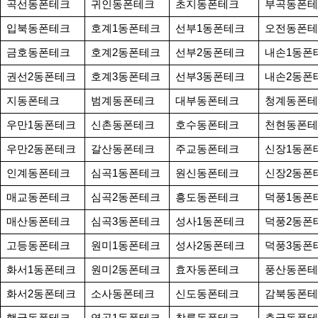
곡선동폰테크
귀인동폰테크
초지동폰테크
부곡동폰테
입북동폰테크
호계1동폰테크
선부1동폰테크
오전동폰테
금호동폰테크
호계2동폰테크
선부2동폰테크
내손1동폰
권선2동폰테크
호계3동폰테크
선부3동폰테크
내손2동폰
지동폰테크
범계동폰테크
대부동폰테크
청계동폰테
우만1동폰테크
신촌동폰테크
호수동폰테크
천현동폰테
우만2동폰테크
갈산동폰테크
주교동폰테크
신장1동폰
인계동폰테크
심곡1동폰테크
원신동폰테크
신장2동폰
매교동폰테크
심곡2동폰테크
흥도동폰테크
덕풍1동폰
매산동폰테크
심곡3동폰테크
성사1동폰테크
덕풍2동폰
고등동폰테크
원미1동폰테크
성사2동폰테크
덕풍3동폰
화서1동폰테크
원미2동폰테크
효자동폰테크
풍산동폰테
화서2동폰테크
소사동폰테크
신도동폰테크
감북동폰테
행궁동폰테크
역곡1동폰테크
창릉동폰테크
춘궁동폰테