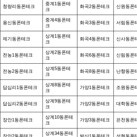
중계1동폰테
청량리동폰테크
화곡2동폰테크
신원동폰
크
중계4동폰테
용신동폰테크
화곡3동폰테크
서림동폰
크
상계1동폰테
제기동폰테크
화곡4동폰테크
신사동폰
크
상계2동폰테
전농1동폰테크
화곡6동폰테크
신림동폰
크
상계5동폰테
전농2동폰테크
화곡8동폰테크
난향동폰
크
상계8동폰테
답십리1동폰테크
가양1동폰테크
조원동폰
크
상계9동폰테
답십리2동폰테크
가양2동폰테크
대학동폰
크
상계10동폰테
장안1동폰테크
가양3동폰테크
은천동폰
크
상계34동폰테
장안2동폰테크
발산1동폰테크
성현동폰